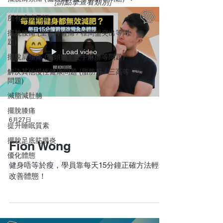
[請點擊查看類別]
所有成功見證
擺脫腰痛 (坐骨神經痛 / 椎間盤突出等問
題)
Load video
擺脫肩頸痛 (偏頭痛 / 雙手麻痹等問題)
解決其他慢性健康問題 (脂肪肝 / 三高等
問題)
減脂減肚腩
擺脫膝痛
6月27日
提升睡眠質素
擺脫足底筋膜炎
Fion Wong
優化體態
健身唔等於瘦，學員靠每天15分鐘正確方法輕鬆
改善體態！