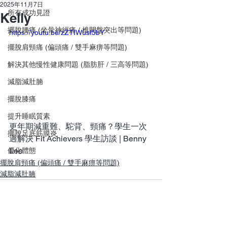
2025年11月7日
所有成功見證
Kelly
擺脫腰痛 (坐骨神經痛 / 椎間盤突出等問題)
https://youtu.be/zZTIWusI5bY
擺脫肩頸痛 (偏頭痛 / 雙手麻痹等問題)
解決其他慢性健康問題 (脂肪肝 / 三高等問題)
減脂減肚腩
擺脫膝痛
提升睡眠質素
更年期減重難、駝背、頸痛？學生一次
擺脫足底筋膜炎
過解決 Fit Achievers 學生訪談 | Benny 
Lee
優化體態
擺脫肩頸痛 (偏頭痛 / 雙手麻痹等問題)
減脂減肚腩