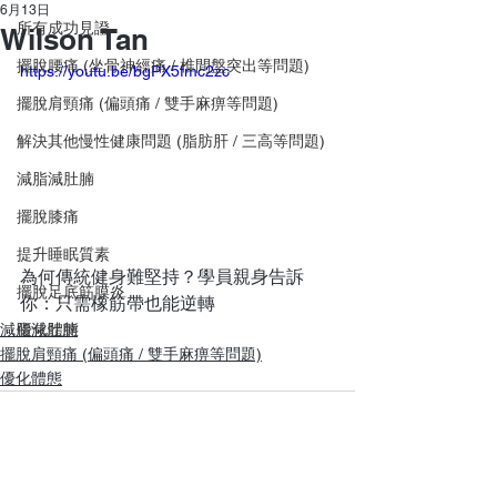
6月13日
所有成功見證
Wilson Tan
擺脫腰痛 (坐骨神經痛 / 椎間盤突出等問題)
https://youtu.be/bgPX5fmc2zc
擺脫肩頸痛 (偏頭痛 / 雙手麻痹等問題)
解決其他慢性健康問題 (脂肪肝 / 三高等問題)
減脂減肚腩
擺脫膝痛
提升睡眠質素
為何傳統健身難堅持？學員親身告訴
擺脫足底筋膜炎
你：只需橡筋帶也能逆轉
減脂減肚腩
優化體態
擺脫肩頸痛 (偏頭痛 / 雙手麻痹等問題)
優化體態