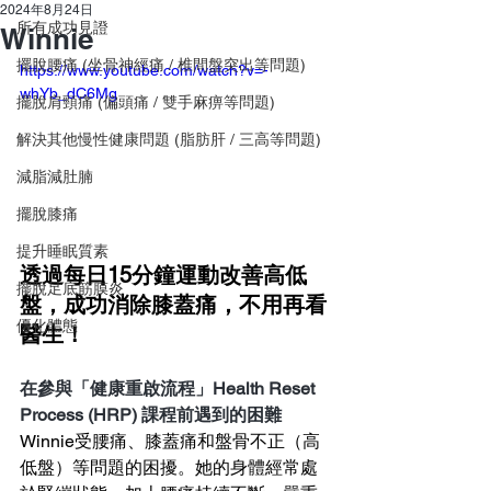
2024年8月24日
所有成功見證
Winnie
擺脫腰痛 (坐骨神經痛 / 椎間盤突出等問題)
https://www.youtube.com/watch?v=-
whYb_dC6Mg
擺脫肩頸痛 (偏頭痛 / 雙手麻痹等問題)
解決其他慢性健康問題 (脂肪肝 / 三高等問題)
減脂減肚腩
擺脫膝痛
提升睡眠質素
透過每日15分鐘運動改善高低
擺脫足底筋膜炎
盤，成功消除膝蓋痛，不用再看
優化體態
醫生！
在參與「健康重啟流程」Health Reset 
Process (HRP) 課程前遇到的困難
Winnie受腰痛、膝蓋痛和盤骨不正（高
低盤）等問題的困擾。她的身體經常處