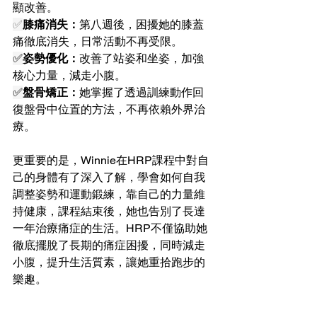
顯改善。
✅
膝痛消失：
第八週後，困擾她的膝蓋
痛徹底消失，日常活動不再受限。
✅
姿勢優化：
改善了站姿和坐姿，加強
核心力量，減走小腹。
✅
盤骨矯正：
她掌握了透過訓練動作回
復盤骨中位置的方法，不再依賴外界治
療。
更重要的是，Winnie在HRP課程中對自
己的身體有了深入了解，學會如何自我
調整姿勢和運動鍛練，靠自己的力量維
持健康，課程結束後，她也告別了長達
一年治療痛症的生活。HRP不僅協助她
徹底擺脫了長期的痛症困擾，同時減走
小腹，提升生活質素，讓她重拾跑步的
樂趣。