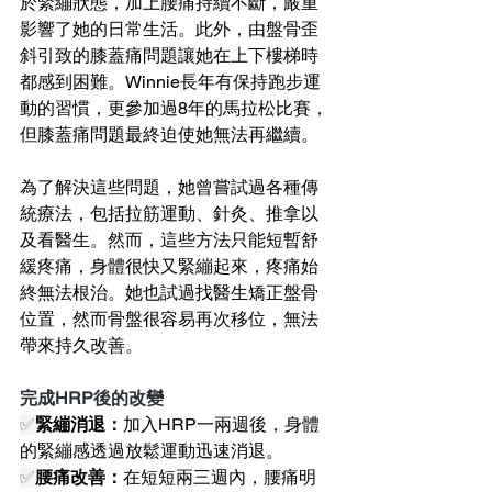
於緊繃狀態，加上腰痛持續不斷，嚴重
影響了她的日常生活。此外，由盤骨歪
斜引致的膝蓋痛問題讓她在上下樓梯時
都感到困難。Winnie長年有保持跑步運
動的習慣，更參加過8年的馬拉松比賽，
但膝蓋痛問題最終迫使她無法再繼續。
為了解決這些問題，她曾嘗試過各種傳
統療法，包括拉筋運動、針灸、推拿以
及看醫生。然而，這些方法只能短暫舒
緩疼痛，身體很快又緊繃起來，疼痛始
終無法根治。她也試過找醫生矯正盤骨
位置，然而骨盤很容易再次移位，無法
帶來持久改善。
完成HRP後的改變
✅
緊繃消退：
加入HRP一兩週後，身體
的緊繃感透過放鬆運動迅速消退。
✅
腰痛改善：
在短短兩三週內，腰痛明