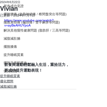
2024年6月22日
所有成功見證
Vivian
擺脫腰痛 (坐骨神經痛 / 椎間盤突出等問題)
已更新：
2024年7月1日
https://www.youtube.com/watch?
擺脫肩頸痛 (偏頭痛 / 雙手麻痹等問題)
v=ayBeAHUYpoA
解決其他慢性健康問題 (脂肪肝 / 三高等問題)
減脂減肚腩
擺脫膝痛
提升睡眠質素
擺脫足底筋膜炎
飲食與運動輕鬆融入生活，重拾活力，
更成功提升運動表現！
優化體態
提升睡眠質素
優化體態
減脂減肚腩