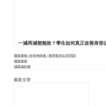
一減再減都無效？學生如何真正改善身形
擺脫腰痛 (坐骨神經痛 / 椎間盤突出等問題)
擺脫膝痛
減脂減肚腩
最新文章