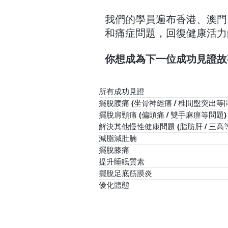
我們的學員遍布香港、澳門
和痛症問題，回復健康活力
你想成為下一位成功見證故
所有成功見證
擺脫腰痛 (坐骨神經痛 / 椎間盤突出等
擺脫肩頸痛 (偏頭痛 / 雙手麻痹等問題)
解決其他慢性健康問題 (脂肪肝 / 三高
減脂減肚腩
擺脫膝痛
提升睡眠質素
擺脫足底筋膜炎
優化體態