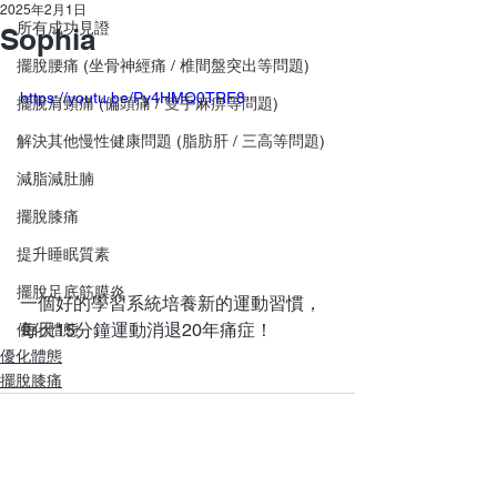
2025年2月1日
所有成功見證
Sophia
擺脫腰痛 (坐骨神經痛 / 椎間盤突出等問題)
https://youtu.be/Py4HMQ0TRF8
擺脫肩頸痛 (偏頭痛 / 雙手麻痹等問題)
解決其他慢性健康問題 (脂肪肝 / 三高等問題)
減脂減肚腩
擺脫膝痛
提升睡眠質素
擺脫足底筋膜炎
一個好的學習系統培養新的運動習慣，
每天15分鐘運動消退20年痛症！
優化體態
優化體態
擺脫膝痛