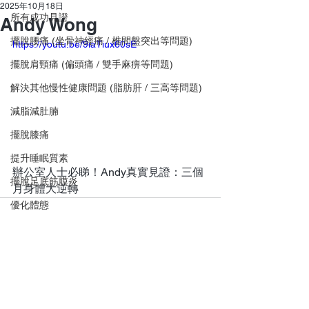
2025年10月18日
所有成功見證
Andy Wong
擺脫腰痛 (坐骨神經痛 / 椎間盤突出等問題)
https://youtu.be/9iaTiux60sE
擺脫肩頸痛 (偏頭痛 / 雙手麻痹等問題)
解決其他慢性健康問題 (脂肪肝 / 三高等問題)
減脂減肚腩
擺脫膝痛
提升睡眠質素
辦公室人士必睇！Andy真實見證：三個
擺脫足底筋膜炎
月身體大逆轉
優化體態