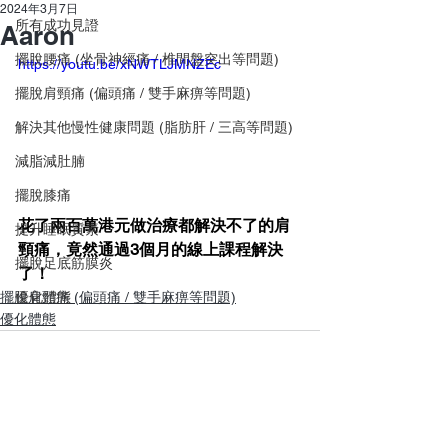
2024年3月7日
所有成功見證
Aaron
擺脫腰痛 (坐骨神經痛 / 椎間盤突出等問題)
https://youtu.be/xNWTLJMNZEc
擺脫肩頸痛 (偏頭痛 / 雙手麻痹等問題)
解決其他慢性健康問題 (脂肪肝 / 三高等問題)
減脂減肚腩
擺脫膝痛
花了兩百萬港元做治療都解決不了的肩
提升睡眠質素
頸痛，竟然通過3個月的線上課程解決
擺脫足底筋膜炎
了！
擺脫肩頸痛 (偏頭痛 / 雙手麻痹等問題)
優化體態
優化體態