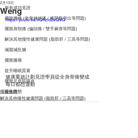
2月13日
所有成功見證
Weng
擺脫腰痛 (坐骨神經痛 / 椎間盤突出等問題)
https://youtu.be/vQ4zIo2eQVQ
擺脫肩頸痛 (偏頭痛 / 雙手麻痹等問題)
解決其他慢性健康問題 (脂肪肝 / 三高等問題)
減脂減肚腩
擺脫膝痛
提升睡眠質素
健康重啟計劃見證學員從全身骨痛變成
擺脫足底筋膜炎
每日都想運動
擺脫膝痛
優化體態
解決其他慢性健康問題 (脂肪肝 / 三高等問題)