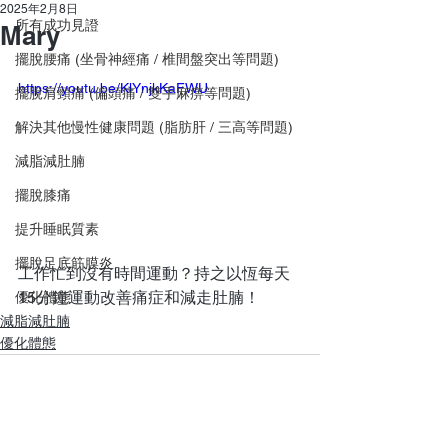
2025年2月8日
所有成功見證
Mary
擺脫腰痛 (坐骨神經痛 / 椎間盤突出等問題)
https://youtu.be/KlYnjkKaFWU
擺脫肩頸痛 (偏頭痛 / 雙手麻痹等問題)
解決其他慢性健康問題 (脂肪肝 / 三高等問題)
減脂減肚腩
擺脫膝痛
提升睡眠質素
擺脫足底筋膜炎
工作忙到沒有時間運動？持之以恆每天
15分鐘運動改善痛症和減走肚腩！
優化體態
減脂減肚腩
優化體態