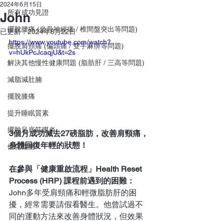
2024年6月15日
所有成功見證
John
擺脫腰痛 (坐骨神經痛 / 椎間盤突出等問題)
已更新：
2024年8月22日
https://www.youtube.com/watch?
擺脫肩頸痛 (偏頭痛 / 雙手麻痹等問題)
v=hUkPcJcaqjU&t=2s
解決其他慢性健康問題 (脂肪肝 / 三高等問題)
減脂減肚腩
擺脫膝痛
提升睡眠質素
擺脫足底筋膜炎
3個月成功減去27磅脂肪，改善肩頸痛，
身體回復年輕的狀態！
優化體態
在參與「健康重啟流程」Health Reset 
Process (HRP) 課程前遇到的困難：
John多年受肩頸痛和輕微脂肪肝的困
擾，經常需要請假看醫生。他曾試過不
同的運動方法來改善身體狀況，但效果