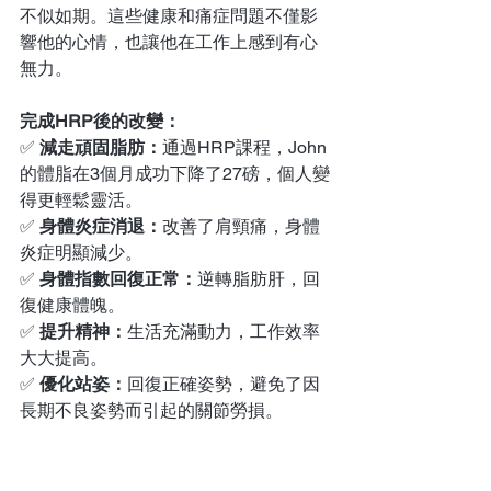
不似如期。這些健康和痛症問題不僅影
響他的心情，也讓他在工作上感到有心
無力。
完成HRP後的改變：
✅
 減走頑固脂肪：
通過HRP課程，John
的體脂在3個月成功下降了27磅，個人變
得更輕鬆靈活。
✅
 身體炎症消退：
改善了肩頸痛，身體
炎症明顯減少。
✅
 身體指數回復正常：
逆轉脂肪肝，回
復健康體魄。
✅
 提升精神：
生活充滿動力，工作效率
大大提高。
✅
 優化站姿：
回復正確姿勢，避免了因
長期不良姿勢而引起的關節勞損。