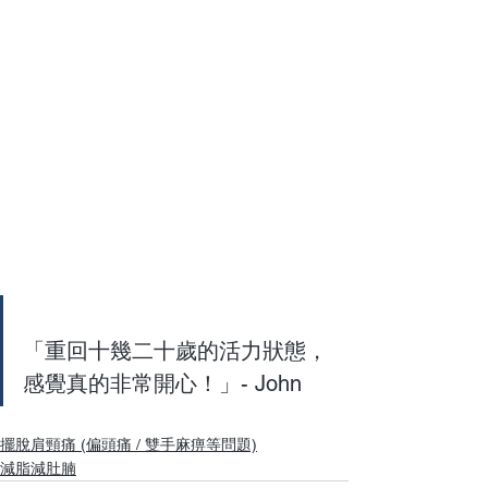
「重回十幾二十歲的活力狀態，
感覺真的非常開心！」- John
擺脫肩頸痛 (偏頭痛 / 雙手麻痹等問題)
減脂減肚腩