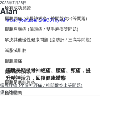
2023年7月28日
所有成功見證
Alan
擺脫腰痛 (坐骨神經痛 / 椎間盤突出等問題)
https://youtu.be/lEKeC3YpykM
擺脫肩頸痛 (偏頭痛 / 雙手麻痹等問題)
解決其他慢性健康問題 (脂肪肝 / 三高等問題)
減脂減肚腩
擺脫膝痛
擺脫長期坐骨神經痛、腰痛、頸痛，提
提升睡眠質素
升精神活力，回復健康體態
擺脫足底筋膜炎
擺脫腰痛 (坐骨神經痛 / 椎間盤突出等問題)
優化體態
優化體態