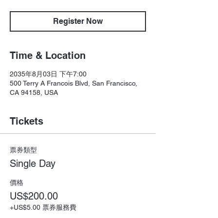
Register Now
Time & Location
2035年8月03日 下午7:00
500 Terry A Francois Blvd, San Francisco,
CA 94158, USA
Tickets
票券類型
Single Day
價格
US$200.00
+US$5.00 票券服務費